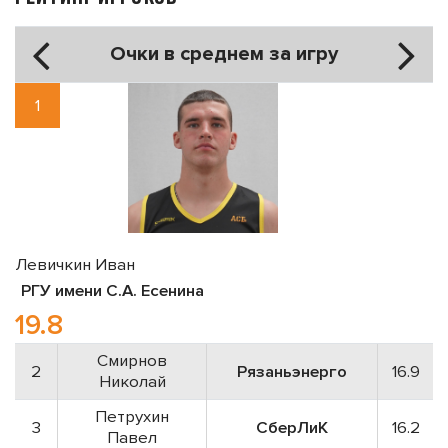
Очки в среднем за игру
1
Левичкин Иван
РГУ имени С.А. Есенина
19.8
Смирнов
2
Рязаньэнерго
16.9
Николай
Петрухин
3
СберЛиК
16.2
Павел