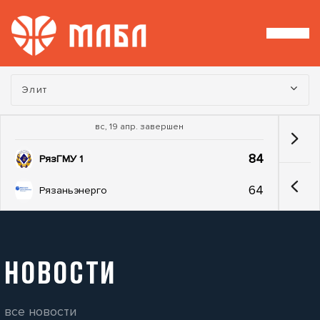
Турнир:
Элит
вс, 19 апр. завершен
84
РязГМУ 1
64
Рязаньэнерго
НОВОСТИ
все новости