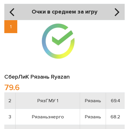
Очки в среднем за игру
1
СберЛиК
Рязань
Ryazan
79.6
2
РязГМУ 1
Рязань
69.4
3
Рязаньэнерго
Рязань
68.2