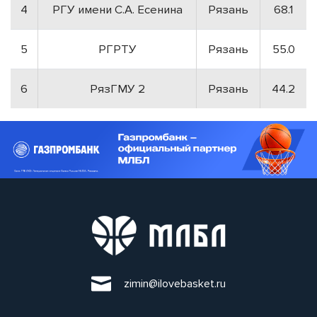
4
РГУ имени С.А. Есенина
Рязань
68.1
5
РГРТУ
Рязань
55.0
6
РязГМУ 2
Рязань
44.2
zimin@ilovebasket.ru