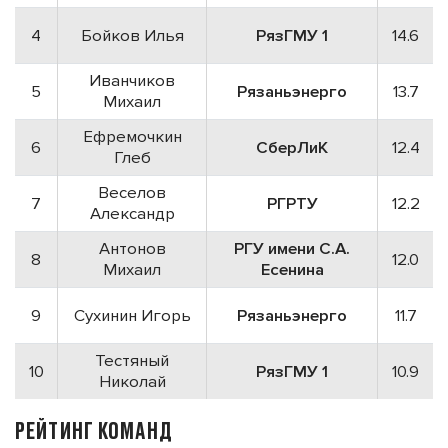
4
Бойков Илья
РязГМУ 1
14.6
Иванчиков
5
Рязаньэнерго
13.7
Михаил
Ефремочкин
6
СберЛиК
12.4
Глеб
Веселов
7
РГРТУ
12.2
Александр
Антонов
РГУ имени С.А.
8
12.0
Михаил
Есенина
9
Сухинин Игорь
Рязаньэнерго
11.7
Тестяный
10
РязГМУ 1
10.9
Николай
РЕЙТИНГ КОМАНД